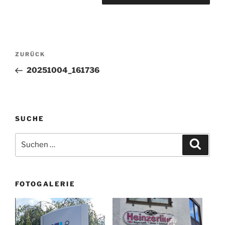
Beitragsnavigation
Vorheriger
ZURÜCK
Beitrag
20251004_161736
SUCHE
Suchen
Suche
nach:
FOTOGALERIE