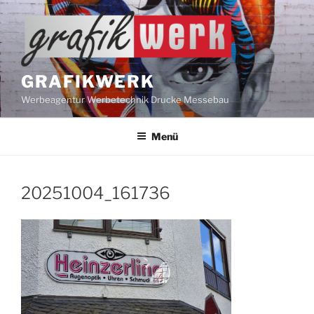
Zum
Inhalt
springen
GRAFIKWERK
Werbeagentur Werbetechnik Drucke Messebau
Menü
20251004_161736